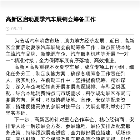
高新区启动夏季汽车展销会筹备工作
05-11
为激活汽车消费市场，助力地方经济发展，近日，高新
区全面启动夏季汽车展销会前期筹备工作，重点围绕本地
主流汽车品牌、新能源车企、汽车服务机构等开展 “一对
一” 精准对接，全力保障车展有序落地、高效推进。
高新区高度重视本次夏季车展，成立专项工作小组，细
化任务分工，制定实施方案，确保各项筹备工作责任到
人、落实到位。在前期工作中，坚持提前统筹、精准谋
划，深入车企与经销商开展参展意愿摸排、车型品类匹
配，结合本地消费特点与市场需求，科学规划展区布局与
参展方向。同时，积极协调场地、宣传、安保等配套资
源，搭建便捷高效的参展对接平台，为展会顺利举办打下
坚实基础。
下一步，高新区将针对重点合作车企、核心经销商，安
排专人逐一解读展会方案、参展流程、展位安排及配套服
务政策，持续跟踪展会进度，全力做好展位搭建、现场秩
序、宣传引流、安全保障及购车服务等全流程支撑。以优