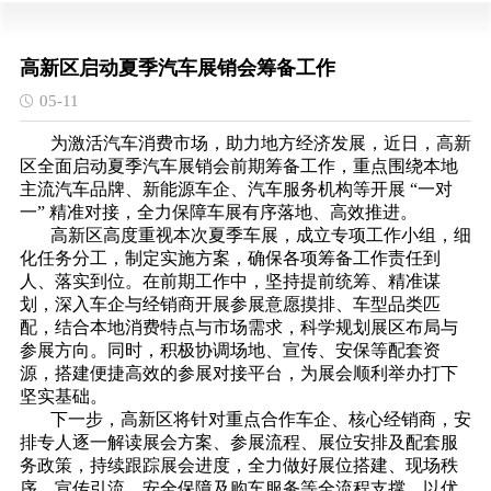
高新区启动夏季汽车展销会筹备工作
05-11
为激活汽车消费市场，助力地方经济发展，近日，高新
区全面启动夏季汽车展销会前期筹备工作，重点围绕本地
主流汽车品牌、新能源车企、汽车服务机构等开展 “一对
一” 精准对接，全力保障车展有序落地、高效推进。
高新区高度重视本次夏季车展，成立专项工作小组，细
化任务分工，制定实施方案，确保各项筹备工作责任到
人、落实到位。在前期工作中，坚持提前统筹、精准谋
划，深入车企与经销商开展参展意愿摸排、车型品类匹
配，结合本地消费特点与市场需求，科学规划展区布局与
参展方向。同时，积极协调场地、宣传、安保等配套资
源，搭建便捷高效的参展对接平台，为展会顺利举办打下
坚实基础。
下一步，高新区将针对重点合作车企、核心经销商，安
排专人逐一解读展会方案、参展流程、展位安排及配套服
务政策，持续跟踪展会进度，全力做好展位搭建、现场秩
序、宣传引流、安全保障及购车服务等全流程支撑。以优